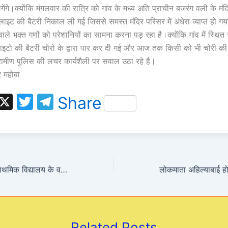
गेंगे।क्योंकि मंगलवार की रात्रि को गांव के मध्य अति प्राचीन बजरंग वली के मंद
ा लाइट की बैटरी निकाल ली गई जिससे समस्त मंदिर परिसर में अंधेरा व्याप्त हो ग
 वाले भक्त गणों को परेशानियों का सामना करना पड़ रहा है।क्योंकि गांव में स्थित 
 लाइटो की बैटरी चोरो के द्वारा पार कर दी गई और आज तक किसी को भी चोरी की
रामीण पुलिस की लचर कार्यशैली पर सवाल उठा रहे है।
बर महोबा
W
X
T
T
Share
h
w
el
t
itt
e
s
er
gr
A
a
चरखारी के कुसरमा प्राथमिक विद्यालय के वरिष्ठ अध्यापक मानगिरि गोस्वामी जी हुए सेवानिवृत्त,
p
m
p
Related Posts