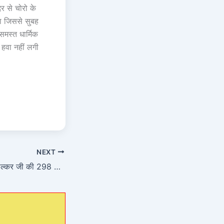
िर से चोरो के
या जिससे सुबह
समस्त धार्मिक
 हवा नहीं लगी
NEXT
लोकमाता अहिल्याबाई होल्कर जी की 298 वीं जयन्ती मनाई गई, यूथ ब्रिगेड महोबा के तत्वावधान में