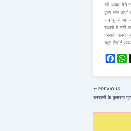
को अंजाम देने ल
द्वारा सौर ऊर्ज
राम धुन में आने
स्थलों में लगी
जिसके चलते ग्
ब्यूरो रिपोर्ट ख
F
a
c
a
e
PREVIOUS
b
o
o
k