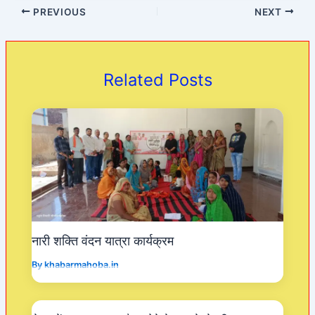
c
at
itt
e
PREVIOUS
NEXT
e
s
er
gr
b
A
a
o
p
m
Related Posts
o
p
k
नारी शक्ति वंदन यात्रा कार्यक्रम
By
khabarmahoba.in