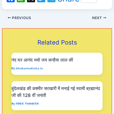
a
h
w
el
c
at
itt
e
PREVIOUS
NEXT
e
s
er
gr
b
A
a
o
p
m
Related Posts
o
p
k
नंद घर आनंद भयो जय कन्हैया लाल की
By
khabarmahoba.in
बुंदेलखंड की कश्मीर चरखारी में मनाई गई स्वामी ब्रह्मानंद
जी की 128 वीं जयंती
By
FREE THINKER