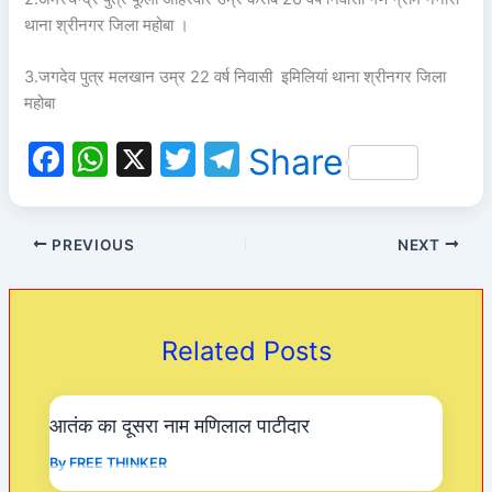
थाना श्रीनगर जिला महोबा ।
3.जगदेव पुत्र मलखान उम्र 22 वर्ष निवासी इमिलियां थाना श्रीनगर जिला
महोबा
F
W
X
T
T
Share
a
h
w
el
c
at
itt
e
PREVIOUS
NEXT
e
s
er
gr
b
A
a
o
p
m
Related Posts
o
p
k
आतंक का दूसरा नाम मणिलाल पाटीदार
By
FREE THINKER