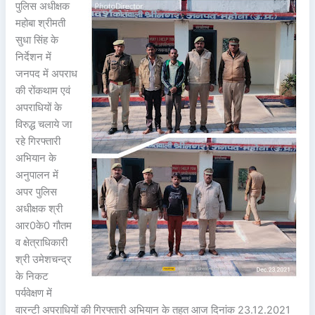
पुलिस अधीक्षक
महोबा श्रीमती
सुधा सिंह के
निर्देशन में
जनपद में अपराध
की रोंकथाम एवं
अपराधियों के
विरुद्ध चलाये जा
रहे गिरफ्तारी
अभियान के
अनुपालन में
अपर पुलिस
अधीक्षक श्री
आर0के0 गौतम
व क्षेत्राधिकारी
श्री उमेशचन्द्र
के निकट
पर्यवेक्षण में
वारन्टी अपराधियों की गिरफ्तारी अभियान के तहत आज दिनांक 23.12.2021