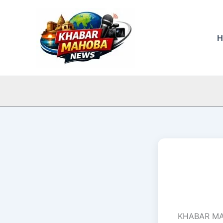
Skip
to
content
H
KHABAR MAHO