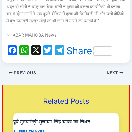
अंदर दो लोगों ने चाकू मार दिया. दोनों ने हत्या की घटना का वीडियो भी बनाया.
बाद में दोनों लोगों ने एक दूसरे वीडियो में हत्या की जिम्मेदारी ली और उसी वीडियो
में प्रधानमंत्री नरेंद्र मोदी को भी जान से मारने की धमकी दी.’
KHABAR MAHOBA News
F
W
X
T
T
Share
a
h
w
el
c
at
itt
e
PREVIOUS
NEXT
e
s
er
gr
b
A
a
o
p
m
Related Posts
o
p
k
पूर्व मुख्यमंत्री मुलायम सिंह यादव का निधन
By
FREE THINKER