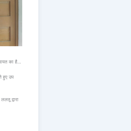
ंचायत का है…
े हुए उप
लतू द्वारा