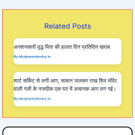
e
s
er
gr
b
A
a
o
p
m
Related Posts
o
p
k
अनशनकारी वृद्ध पिता की हालत दिन प्रतिदिन खराब
By
khabarmahoba.in
शार्ट सर्किट से लगी आग, सामान जलकर राख शिव मंदिर
वाली गली के नजदीक एक घर में अचानक आग लग गई।
By
khabarmahoba.in