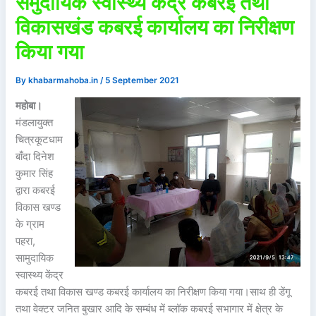
समुदायिक स्वास्थ्य केंद्र कबरई तथा
विकासखंड कबरई कार्यालय का निरीक्षण
किया गया
By
khabarmahoba.in
/
5 September 2021
महोबा।
मंडलायुक्त
चित्रकूटधाम
बाँदा दिनेश
कुमार सिंह
द्वारा कबरई
विकास खण्ड
के ग्राम
पहरा,
सामुदायिक
स्वास्थ्य केंद्र
कबरई तथा विकास खण्ड कबरई कार्यालय का निरीक्षण किया गया।साथ ही डेंगू
तथा वेक्टर जनित बुखार आदि के सम्बंध में ब्लॉक कबरई सभागार में क्षेत्र के