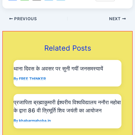
a
h
w
el
c
at
itt
e
PREVIOUS
NEXT
e
s
er
gr
b
A
a
o
p
m
Related Posts
o
p
k
थाना दिवस के अवसर पर सुनी गयीं जनसमस्यायें
By
FREE THINKER
प्रजापिता ब्रह्माकुमारी ईश्वरीय विश्वविद्यालय ननौरा महोबा
के द्वारा 86 वी त्रिमूर्ति शिव जयंती का आयोजन
By
khabarmahoba.in