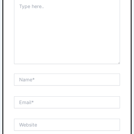
Type
here..
Name*
Email*
Website