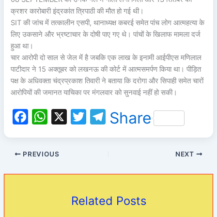
क्रशर कारोबारी इंद्रकांत त्रिपाठी की मौत हो गई थी।
SIT की जांच में तत्कालीन एसपी, थानाध्यक्ष कबरई समेत पांच लोग आत्महत्या के
लिए उकसाने और भ्रष्टाचार के दोषी पाए गए थे। पांचों के खिलाफ मामला दर्ज
हुआ था।
चार आरोपी दो साल से जेल में है जबकि एक लाख के इनामी आईपीएस मणिलाल
पाटीदार ने 15 अक्तूबर को लखनऊ की कोर्ट में आत्मसमर्पण किया था। पीड़ित
पक्ष के अधिवक्ता चंद्रप्रकाश तिवारी ने बताया कि दरोगा और सिपाही समेत चारों
आरोपियों की जमानत याचिका पर मंगलवार को सुनवाई नहीं हो सकी।
F
W
X
T
T
Share
a
h
w
el
c
at
itt
e
PREVIOUS
NEXT
e
s
er
gr
b
A
a
o
p
m
Related Posts
o
p