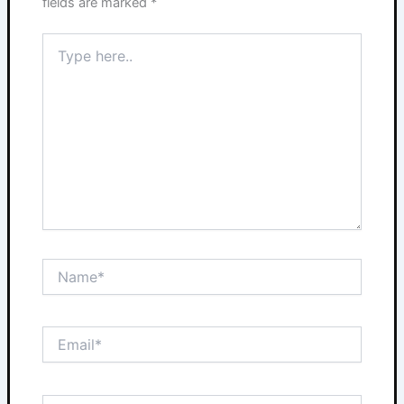
fields are marked
*
Type
here..
Name*
Email*
Website