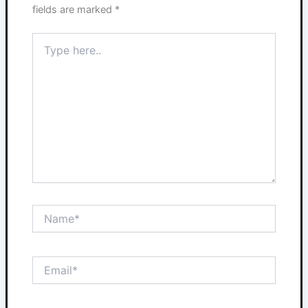
fields are marked
*
Type
here..
Name*
Email*