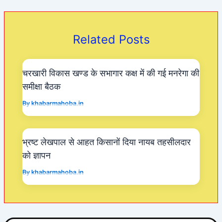
e
s
er
gr
b
A
a
o
p
m
Related Posts
o
p
k
चरखारी विकास खण्ड के सभागार कक्ष में की गई मनरेगा की
समीक्षा बैठक
By
khabarmahoba.in
भ्रष्ट लेखपाल से आहत किसानों दिया नायब तहसीलदार
को ज्ञापन
By
khabarmahoba.in