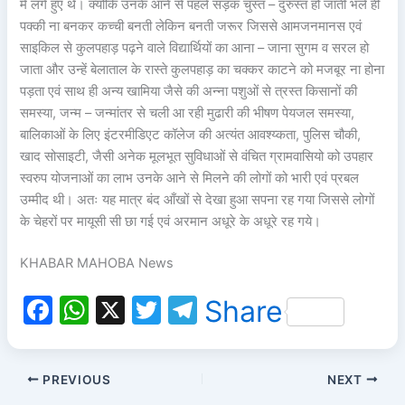
में लगे हुए थे। क्योंकि उनके आने से पहले सड़क चुस्त – दुरुस्त हो जाती भले ही
पक्की ना बनकर कच्ची बनती लेकिन बनती जरूर जिससे आमजनमानस एवं
साइकिल से कुलपहाड़ पढ़ने वाले विद्यार्थियों का आना – जाना सुगम व सरल हो
जाता और उन्हें बेलाताल के रास्ते कुलपहाड़ का चक्कर काटने को मजबूर ना होना
पड़ता एवं साथ ही अन्य खामिया जैसे की अन्ना पशुओं से त्रस्त किसानों की
समस्या, जन्म – जन्मांतर से चली आ रही मुढारी की भीषण पेयजल समस्या,
बालिकाओं के लिए इंटरमीडिएट कॉलेज की अत्यंत आवश्य्कता, पुलिस चौकी,
खाद सोसाइटी, जैसी अनेक मूलभूत सुविधाओं से वंचित ग्रामवासियो को उपहार
स्वरुप योजनाओं का लाभ उनके आने से मिलने की लोगों को भारी एवं प्रबल
उम्मीद थी। अतः यह मात्र बंद आँखों से देखा हुआ सपना रह गया जिससे लोगों
के चेहरों पर मायूसी सी छा गई एवं अरमान अधूरे के अधूरे रह गये।
KHABAR MAHOBA News
F
W
X
T
T
Share
a
h
w
el
c
at
itt
e
PREVIOUS
NEXT
e
s
er
gr