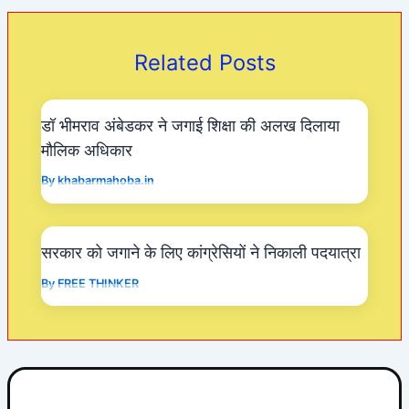
b
A
a
o
p
m
Related Posts
o
p
k
डॉ भीमराव अंबेडकर ने जगाई शिक्षा की अलख दिलाया
मौलिक अधिकार
By
khabarmahoba.in
सरकार को जगाने के लिए कांग्रेसियों ने निकाली पदयात्रा
By
FREE THINKER