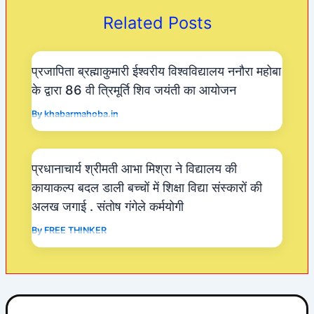
o
p
m
Related Posts
o
p
k
प्रजापिता ब्रह्माकुमारी ईश्वरीय विश्वविद्यालय ननौरा महोबा
के द्वारा 86 वी त्रिमूर्ति शिव जयंती का आयोजन
By
khabarmahoba.in
प्रधानाचार्य श्रीमती आभा मिश्रा ने विद्यालय की
कायाकल्प बदल डाली बच्चों में शिक्षा विद्या संस्कारों की
अलख जगाई . संतोष गंगेले कर्मयोगी
By
FREE THINKER