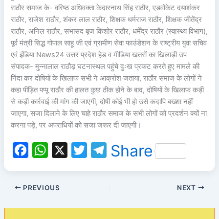
राठौर समाज के- वरिष्ठ अधिवक्ता केदारनाथ सिंह राठौर, एडवोकेट दयाशंकर
राठौर, राजेश राठौर, शंकर लाल राठौर, शिक्षक धर्मराज राठौर, शिक्षक जीतेंद्र
राठौर, अनिल राठौर, सभासद बृज किशोर राठौर, धर्मेंद्र राठौर (स्वास्थ्य विभाग),
पूर्व मंत्री सिद्ध गोपाल साहू जी एवं ग्रामीण सेवा फाउंडेशन के राष्ट्रीय युवा सचिव
एवं इंडिया News24 उत्तर प्रदेश हेड व मीडिया खतरों का खिलाड़ी उप
संपादक- मुन्नालाल राठौड़ घटनास्थल पहुंचे दुःख प्रकट करते हुए मामले की
निंदा कर दोषियों के खिलाफ सभी ने आक्रोश जताया, राठौर समाज के लोगों ने
कहा पीड़ित पप्पू राठौर की हालत कुछ ठीक होने के बाद, दोषियों के खिलाफ कड़ी
से कड़ी कार्रवाई की मांग की जाएगी, दोषी कोई भी हो उसे कदापि बख्शा नहीं
जाएगा, सजा दिलाने के लिए चाहे राठौर समाज के सभी लोगों को प्रदर्शन क्यों ना
करना पड़े, पर अपराधियों को सजा जरूर दी जाएगी।
F
W
X
T
T
Share
a
h
w
el
c
at
itt
e
PREVIOUS
NEXT
e
s
er
gr
b
A
a