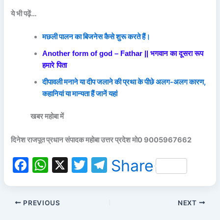
ये भी पढ़ें…
मछली पालन का बिजनेस कैसे शुरू करते हैं।
Another form of god – Fathar || भगवान का दूसरा रूप
हमारे पिता
दीपावली मनाने या दीप जलाने की प्रथा के पीछे अलग-अलग कारण,
कहानियां या मान्यता हैं जानें यहां
खबर महोबा में
दिनेश राजपूत प्रधान संपादक महोबा उत्तर प्रदेश मो0 9005967662
F
W
X
T
T
Share
a
h
w
el
c
at
itt
e
PREVIOUS
NEXT
e
s
er
gr