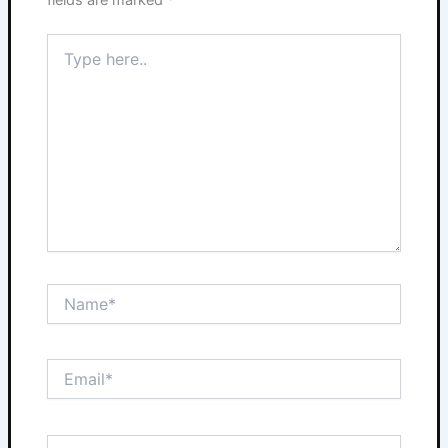
fields are marked
*
Type
here..
Name*
Email*
Website