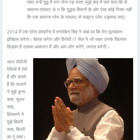
तहत उन्हें युद्ध में भाग लेना पड़ जाता (मुझे बाद में पता चला कि वो
सामान्य पायलट थे न कि युद्धक विमानों के और ऐसा कोई नियम नहीं
कि एक सामान्य प्लेन के पायलट से फाइटर प्लेन उड़वाया जाए)
2014 में एक प्रेस कांफ्रेंस में मनमोहन सिंह ने कहा था कि मेरा मूल्यांकन
इतिहास करेगा। बेशक करेगा और विरोधी IT सेल ने जो जहर उनके खिलाफ
छिड़का है उसका आकलन मैं और आप लोग करेंगे, जनता करेगी।
आज मोदीजी
रैलियों में रोते
हैं और बताते
हैं कि फलाने
ने मुझे कुत्ता
कहा, सुअर
कहा,
ढिमकाने ने
मुझे बिल्ली
कहा, बिल्ली
का गूं कहा।