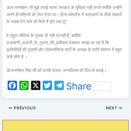
आज मनमोहन जी मुझे कतई भ्रष्ट सरकार के मुखिया नहीं लगते क्योंकि उन्होंने
अपने ही मंत्रियों को जेल भेजा था। प्रेस कांफ्रेंस में पत्रकारों के तीखे सवालों
के जवाब देने वाले को कैसे मैं गूंगा कह दूं?
वे राहुल सोनिया के गुलाम भी नहीं थे/नहीं हैं, क्योंकि
#अम्बानी_अडानी_के_गुलाम_की_हकीकत देखकर समझ आ रहा है कि
पूंजीपतियों की गुलामी और लोकतांत्रिक पार्टी के अध्यक्ष के प्रति सम्मान में बहुत
फर्क होता है.।
डॉ मनमोहन सिंह जी को उनके 89th जन्मदिवस की दिल से बधाई।
F
W
X
T
T
Share
a
h
w
el
c
at
itt
e
PREVIOUS
NEXT
e
s
er
gr
b
A
a