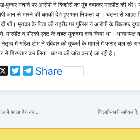
-पुकार मचाने पर आरोपी ने किशोरी का मुंह दबाकर मारपीट की थी। प
पी जान से मारने की धमकी देते हुए भाग निकला था। घटना से आहत 
दी थी। मृतका के पिता की तहरीर पर पुलिस ने आरोपी के खिलाफ दुष्कर
, मारपीट व पॉस्को एक्ट के तहत मुकदमा दर्ज किया था। थानाध्यक्ष कब
े नेतृत्व में गठित टीम ने रविवार को दुष्कर्म के मामले में फरार चल रहे
ाहर से गिरफ्तार कर लिया।घटना की जांच कराई जा रही है।
W
X
T
T
Share
h
w
el
t
itt
e
s
er
gr
A
a
9 वर्ष के बीजेपी कार्यकाल में बदला देश का कायाकल्प
p
m
p