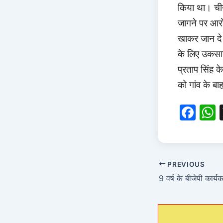
किया था। चीख
जागने पर आरो
खाकर जान दे 
के लिए उकसाने
प्रताप सिंह क
को गांव के ब
F
a
c
a
e
PREVIOUS
b
o
o