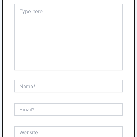
Type
here..
Name*
Email*
Website