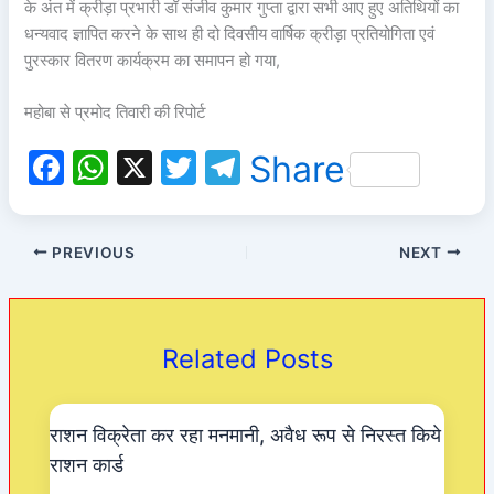
के अंत में क्रीड़ा प्रभारी डॉ संजीव कुमार गुप्ता द्वारा सभी आए हुए अतिथियों का
धन्यवाद ज्ञापित करने के साथ ही दो दिवसीय वार्षिक क्रीड़ा प्रतियोगिता एवं
पुरस्कार वितरण कार्यक्रम का समापन हो गया,
महोबा से प्रमोद तिवारी की रिपोर्ट
F
W
X
T
T
Share
a
h
w
el
c
at
itt
e
PREVIOUS
NEXT
e
s
er
gr
b
A
a
o
p
m
Related Posts
o
p
k
राशन विक्रेता कर रहा मनमानी, अवैध रूप से निरस्त किये
राशन कार्ड