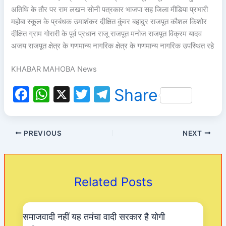
अतिथि के तौर पर राम लखन सोनी पत्रकार भाजपा सह जिला मीडिया प्रभारी
महोबा स्कूल के प्रबंधक उमाशंकर दीक्षित कुंवर बहादुर राजपूत कौशल किशोर
दीक्षित ग्राम गोरारी के पूर्व प्रधान राजू राजपूत मनोज राजपूत विक्रम यादव
अजय राजपूत क्षेत्र के गणमान्य नागरिक क्षेत्र के गणमान्य नागरिक उपस्थित रहे
KHABAR MAHOBA News
F
W
X
T
T
Share
a
h
w
el
c
at
itt
e
PREVIOUS
NEXT
e
s
er
gr
b
A
a
o
p
m
Related Posts
o
p
k
समाजवादी नहीं यह तमंचा वादी सरकार है योगी