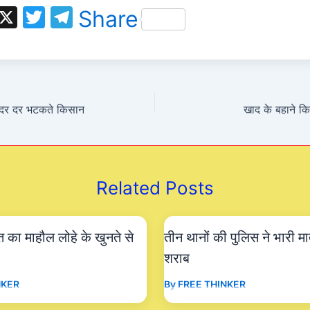
W
X
T
T
Share
h
w
el
t
itt
e
s
er
gr
A
a
 दर दर भटकते किसान
खाद के बहाने क
p
m
p
Related Posts
हशत का माहौल लोहे के खुनते से
तीन थानों की पुलिस ने भारी मात
शराब
NKER
By
FREE THINKER