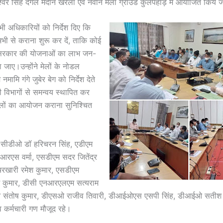
श्वर सिंह दंगल मैदान खरेला एवं नवीन मेला ग्राउंड कुलपहाड़ में आयोजित किये ज
धिकारियों को निर्देश दिए कि
अभी से कराना शुरू कर दें, ताकि कोई
।सरकार की योजनाओं का लाभ जन-
 जाए।उन्होंने मेलों के नोडल
ामि गंगे जुबेर बेग को निर्देश देते
 विभागों से समन्वय स्थापित कर
ेलों का आयोजन कराना सुनिश्चित
ीडीओ डॉ हरिचरन सिंह, एडीएम
व आरएस वर्मा, एसडीएम सदर जितेंद्र
चरखारी रमेश कुमार, एसडीएम
 कुमार, डीसी एनआरएलएम सत्यराम
 संतोष कुमार, डीएसओ राजीव तिवारी, डीआईओएस एसपी सिंह, डीआईओ सतीश
 कर्मचारी गण मौजूद रहे।