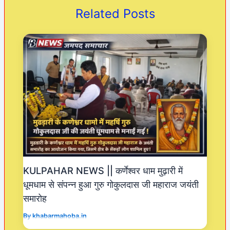
o
p
m
Related Posts
o
p
k
KULPAHAR NEWS || कर्णेश्वर धाम मुढ़ारी में
धूमधाम से संपन्न हुआ गुरु गोकुलदास जी महाराज जयंती
समारोह
By
khabarmahoba.in