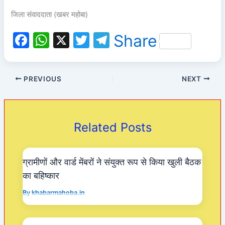
जिला संवाददाता (खबर महोबा)
F
W
X
T
T
Share
a
h
w
el
c
at
itt
e
PREVIOUS
NEXT
e
s
er
gr
b
A
a
o
p
m
Related Posts
o
p
k
ग्रामीणों और वार्ड मेंबरों ने संयुक्त रूप से किया खुली बैठक
का बहिष्कार
By
khabarmahoba.in