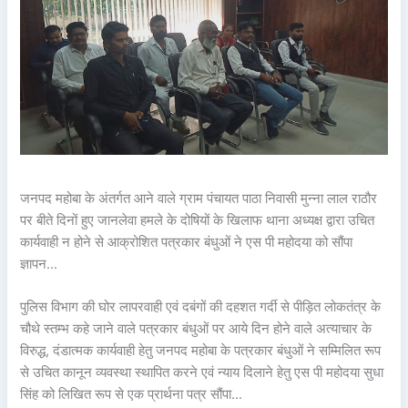
जनपद महोबा के अंतर्गत आने वाले ग्राम पंचायत पाठा निवासी मुन्ना लाल राठौर
पर बीते दिनों हुए जानलेवा हमले के दोषियों के खिलाफ थाना अध्यक्ष द्वारा उचित
कार्यवाही न होने से आक्रोशित पत्रकार बंधुओं ने एस पी महोदया को सौंपा
ज्ञापन…
पुलिस विभाग की घोर लापरवाही एवं दबंगों की दहशत गर्दी से पीड़ित लोकतंत्र के
चौथे स्तम्भ कहे जाने वाले पत्रकार बंधुओं पर आये दिन होने वाले अत्याचार के
विरुद्ध, दंडात्मक कार्यवाही हेतु जनपद महोबा के पत्रकार बंधुओं ने सम्मिलित रूप
से उचित कानून व्यवस्था स्थापित करने एवं न्याय दिलाने हेतु एस पी महोदया सुधा
सिंह को लिखित रूप से एक प्रार्थना पत्र सौंपा…