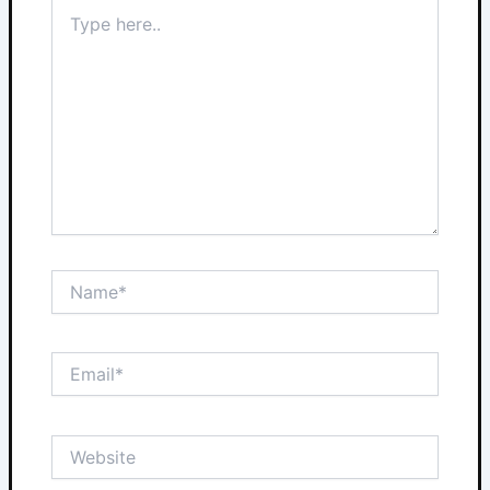
Type
here..
Name*
Email*
Website