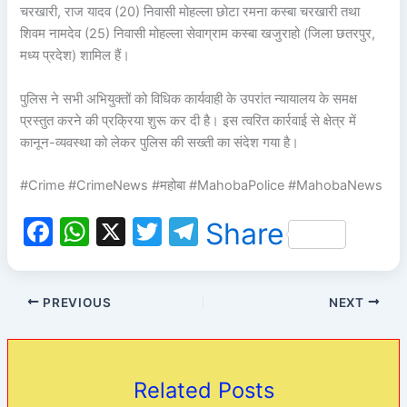
चरखारी, राज यादव (20) निवासी मोहल्ला छोटा रमना कस्बा चरखारी तथा
शिवम नामदेव (25) निवासी मोहल्ला सेवाग्राम कस्बा खजुराहो (जिला छतरपुर,
मध्य प्रदेश) शामिल हैं।
पुलिस ने सभी अभियुक्तों को विधिक कार्यवाही के उपरांत न्यायालय के समक्ष
प्रस्तुत करने की प्रक्रिया शुरू कर दी है। इस त्वरित कार्रवाई से क्षेत्र में
कानून-व्यवस्था को लेकर पुलिस की सख्ती का संदेश गया है।
#Crime #CrimeNews #महोबा #MahobaPolice #MahobaNews
F
W
X
T
T
Share
a
h
w
el
c
at
itt
e
PREVIOUS
NEXT
e
s
er
gr
b
A
a
o
p
m
Related Posts
o
p