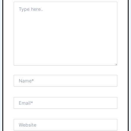
Type
here..
Name*
Email*
Website