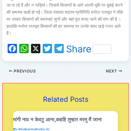
जा पा रहे हैं और न गाड़ियां। जिससे किसानों के आगे अपनी भूमि पर बुबाई करने
की समस्या खड़ी हो गई। जिला पंचायत सदस्य प्रतिनिधि मनोज राजपूत ने मौके
पर जाकर किसानों की समस्याएं सुनी और यहां पुल बनाए जाने की मांग की है ।
हालांकि मनोज राजपूत किसानों की हर समस्या पर उनके साथ खड़े नजर आते
हैं।
F
W
X
T
T
Share
a
h
w
el
c
at
itt
e
PREVIOUS
NEXT
e
s
er
gr
b
A
a
o
p
m
Related Posts
o
p
k
मांगी नाव न केवटु आना,कहहि तुम्हार मरमु मैं जाना
By
khabarmahoba.in