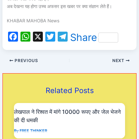
अब देखना यह होगा उच्च अफसर इस खबर पर क्या संज्ञान लेते हैं।
KHABAR MAHOBA News
F
W
X
T
T
Share
a
h
w
el
c
at
itt
e
PREVIOUS
NEXT
e
s
er
gr
b
A
a
o
p
m
Related Posts
o
p
k
लेखपाल ने रिश्वत में मांगे 10000 रूपए और जेल भेजने
की दी धमकी
By
FREE THINKER