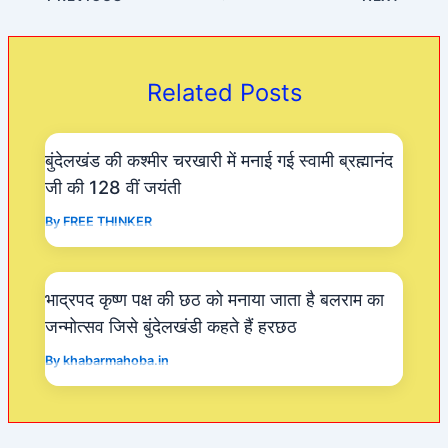
e
s
er
gr
b
A
a
o
p
m
Related Posts
o
p
k
बुंदेलखंड की कश्मीर चरखारी में मनाई गई स्वामी ब्रह्मानंद
जी की 128 वीं जयंती
By
FREE THINKER
भाद्रपद कृष्ण पक्ष की छठ को मनाया जाता है बलराम का
जन्मोत्सव जिसे बुंदेलखंडी कहते हैं हरछठ
By
khabarmahoba.in