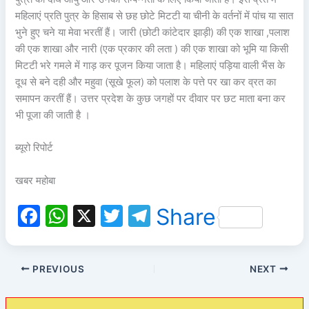
महिलाएं प्रति पुत्र के हिसाब से छह छोटे मिटटी या चीनी के वर्तनों में पांच या सात
भुने हुए चने या मेवा भरतीं हैं। जारी (छोटी कांटेदार झाड़ी) की एक शाखा ,पलाश
की एक शाखा और नारी (एक प्रकार की लता ) की एक शाखा को भूमि या किसी
मिटटी भरे गमले में गाड़ कर पूजन किया जाता है। महिलाएं पड़िया वाली भैंस के
दूध से बने दही और महुवा (सूखे फूल) को पलाश के पत्ते पर खा कर व्रत का
समापन करतीं हैं। उत्तर प्रदेश के कुछ जगहों पर दीवार पर छट माता बना कर
भी पूजा की जाती है ।
ब्यूरो रिपोर्ट
खबर महोबा
F
W
X
T
T
Share
a
h
w
el
c
at
itt
e
PREVIOUS
NEXT
e
s
er
gr
b
A
a