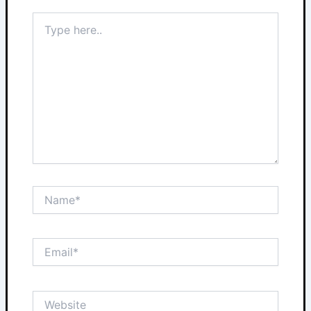
Type
here..
Name*
Email*
Website