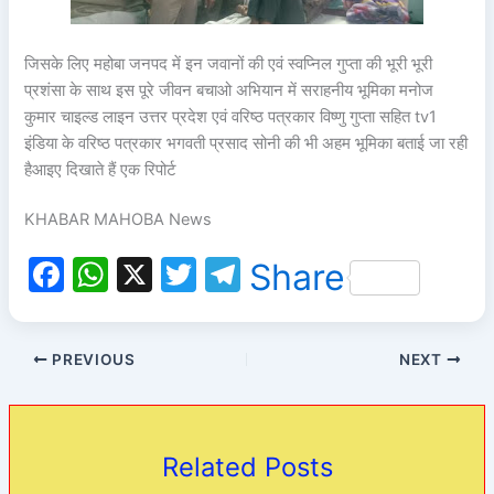
जिसके लिए महोबा जनपद में इन जवानों की एवं स्वप्निल गुप्ता की भूरी भूरी
प्रशंसा के साथ इस पूरे जीवन बचाओ अभियान में सराहनीय भूमिका मनोज
कुमार चाइल्ड लाइन उत्तर प्रदेश एवं वरिष्ठ पत्रकार विष्णु गुप्ता सहित tv1
इंडिया के वरिष्ठ पत्रकार भगवती प्रसाद सोनी की भी अहम भूमिका बताई जा रही
हैआइए दिखाते हैं एक रिपोर्ट
KHABAR MAHOBA News
F
W
X
T
T
Share
a
h
w
el
c
at
itt
e
PREVIOUS
NEXT
e
s
er
gr
b
A
a
o
p
m
Related Posts
o
p