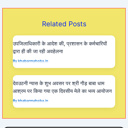
e
s
er
gr
b
A
a
o
p
m
Related Posts
o
p
k
उपजिलाधिकारी के आदेश की, प्रशासन के कर्मचारियों
द्वारा ही की जा रही अवहेलना
By
khabarmahoba.in
देवउठनी ग्यास के शुभ अवसर पर श्री गौड़ बाबा धाम
आश्रम पर किया गया एक दिवसीय मेले का भव्य आयोजन
By
khabarmahoba.in