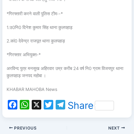
*गिरफ्तारी करने वाली पुलिस टीमः-*
1.उ0नि0 दिनेश कुमार सिंह थाना कुलपहाड़
2.कां0 देवेन्द्र राजपूत थाना कुलपहाड़
*गिरफ्तार अभियुक्त-*
अरविन्द पुत्र मनसुख अहिरवार उम्र करीब 24 वर्ष नि0 ग्राम विजयपुर थाना
कुलपहाड़ जनपद महोबा ।
KHABAR MAHOBA News
F
W
X
T
T
Share
a
h
w
el
c
at
itt
e
PREVIOUS
NEXT
e
s
er
gr