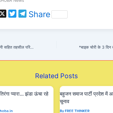
AHOBA News
W
X
T
T
Share
h
w
el
t
itt
e
s
er
gr
A
a
*पाच दिन से अपनी पत्नी सहित तहसील परिसर में पीड़ित बैठा आमरण अनशन पर*
p
m
p
Related Posts
तिरंगा प्यारा… झंडा ऊंचा रहे
बहुजन समाज पार्टी प्रदेश में अ
चुनाव
hoba.in
By
FREE THINKER