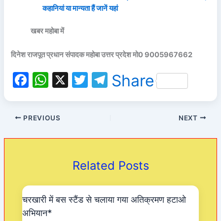
कहानियां या मान्यता हैं जानें यहां
खबर महोबा में
दिनेश राजपूत प्रधान संपादक महोबा उत्तर प्रदेश मो0 9005967662
F
W
X
T
T
Share
a
h
w
el
c
at
itt
e
PREVIOUS
NEXT
e
s
er
gr
b
A
a
o
p
m
Related Posts
o
p
k
चरखारी में बस स्टैंड से चलाया गया अतिक्रमण हटाओ
अभियान*