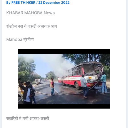
By
FREE THINKER
/
22 December 2022
KHABAR MAHOBA News
रोडवेज बस ने पकडी अचानक आग
Mahoba ब्रेकिंग
सवारियों मे मची अफरा-तफरी