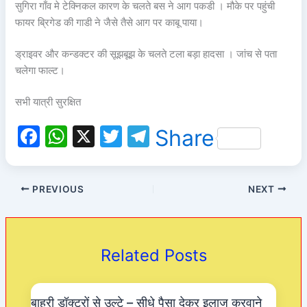
सुगिरा गाँव मे टेक्निकल कारण के चलते बस ने आग पकडी । मौके पर पहुंची
फायर ब्रिगेड की गाडी ने जैसे तैसे आग पर काबू पाया।
ड्राइवर और कन्डक्टर की सूझबूझ के चलते टला बड़ा हादसा । जांच से पता
चलेगा फाल्ट।
सभी यात्री सुरक्षित
F
W
X
T
T
Share
a
h
w
el
c
at
itt
e
PREVIOUS
NEXT
e
s
er
gr
b
A
a
o
p
m
Related Posts
o
p
k
बाहरी डॉक्टरों से उल्टे – सीधे पैसा देकर इलाज करवाने