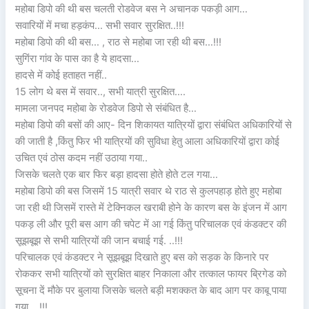
महोबा डिपो की थी बस चलती रोडवेज बस ने अचानक पकड़ी आग…
सवारियों में मचा हड़कंप… सभी सवार सुरक्षित..!!!
महोबा डिपो की थी बस… , राठ से महोबा जा रही थी बस…!!!
सुगिंरा गांव के पास का है ये हादसा…
हादसे में कोई हताहत नहीं..
15 लोग थे बस में सवार.., सभी यात्री सुरक्षित….
मामला जनपद महोबा के रोडवेज डिपो से संबंधित है…
महोबा डिपो की बसों की आए- दिन शिकायत यात्रियों द्वारा संबंधित अधिकारियों से
की जाती है ,किंतु फिर भी यात्रियों की सुविधा हेतु आला अधिकारियों द्वारा कोई
उचित एवं ठोस कदम नहीं उठाया गया..
जिसके चलते एक बार फिर बड़ा हादसा होते होते टल गया…
महोबा डिपो की बस जिसमें 15 यात्री सवार थे राठ से कुलपहाड़ होते हुए महोबा
जा रही थी जिसमें रास्ते में टेक्निकल खराबी होने के कारण बस के इंजन में आग
पकड़ ली और पूरी बस आग की चपेट में आ गई किंतु परिचालक एवं कंडक्टर की
सूझबूझ से सभी यात्रियों की जान बचाई गई. ..!!!
परिचालक एवं कंडक्टर ने सूझबूझ दिखाते हुए बस को सड़क के किनारे पर
रोककर सभी यात्रियों को सुरक्षित बाहर निकाला और तत्काल फायर ब्रिगेड को
सूचना दें मौके पर बुलाया जिसके चलते बड़ी मशक्कत के बाद आग पर काबू पाया
गया….!!!