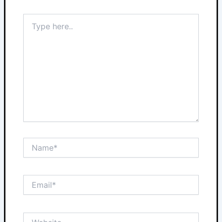
Type
here..
Name*
Email*
Website