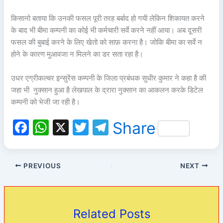
किसानो बताया कि उनकी फसल पूरी तरह बर्बाद हो गयी लेकिन शिकायत करने
के बाद भी बीमा कम्पनी का कोई भी कर्मचारी सर्वे करने नहीं आया। अब दूसरी
फसल की बुबाई करने के लिए खेतो को साफ़ करना है। जोकि बीमा का सर्वे न
होने के कारण मुआवजा न मिलने का डर सता रहा है।
उधर एग्रीकल्चर इन्सुरेंस कम्पनी के जिला प्रबंधक सुधीर कुमार ने कहा है की
जहा भी नुक्सान हुआ है लेखपाल के द्रारा नुक्सान का आकलन करके डिटेल
कम्पनी को भेजी जा रही है।
F
W
X
T
T
Share
a
h
w
el
c
at
itt
e
PREVIOUS
NEXT
e
s
er
gr
b
A
a
o
p
m
Related Posts
o
p