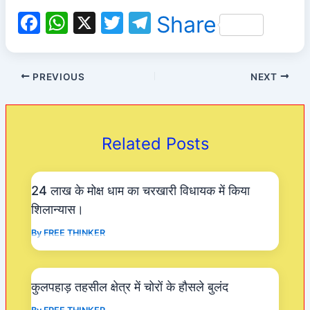
F
W
X
T
T
Share
a
h
w
el
c
at
itt
e
PREVIOUS
NEXT
e
s
er
gr
b
A
a
o
p
m
Related Posts
o
p
k
24 लाख के मोक्ष धाम का चरखारी विधायक में किया
शिलान्यास।
By
FREE THINKER
कुलपहाड़ तहसील क्षेत्र में चोरों के हौसले बुलंद