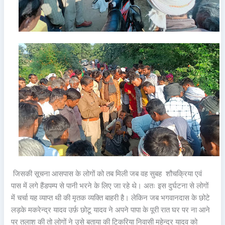
जिसकी सूचना आसपास के लोगों को तब मिली जब वह सुबह शौचक्रिया एवं
पास में लगे हैंडपम्प से पानी भरने के लिए जा रहे थे। अतः इस दुर्घटना से लोगों
में चर्चा यह व्याप्त थी की मृतक व्यक्ति बाहरी है। लेकिन जब भगवानदास के छोटे
लड़के मकरेन्द्र यादव उर्फ़ छोटू यादव ने अपने पापा के पूरी रात घर पर ना आने
पर तलाश की तो लोगों ने उसे बताया की टिकरिया निवासी महेन्द्र यादव को