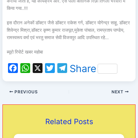
कराया जाता है, यह कार्यक्रम आर. एस पाली क्लीनिक रिछा तिगैला भरवारा में
किया गया..!!!
इस दौरान अनेकों डॉक्टर जैसे डॉक्टर राकेश गर्ग, डॉक्टर योगेन्द्र साहू, डॉक्टर
शिवेन्द्र मिश्रा,डॉक्टर कृष्ण कुमार राजपूत,मुकेश पांचाल, रामप्रताप पाण्डेय,
रामस्वरूप वर्मा एवं भरतु समाज सेवी विजयपुर आदि उपस्थित रहे…
ब्यूरो रिपोर्ट खबर महोबा
F
W
X
T
T
Share
a
h
w
el
c
at
itt
e
PREVIOUS
NEXT
e
s
er
gr
b
A
a
o
p
m
Related Posts
o
p
k