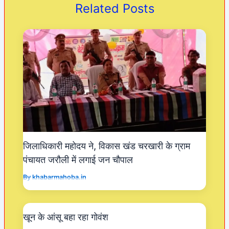
o
p
m
Related Posts
o
p
k
जिलाधिकारी महोदय ने, विकास खंड चरखारी के ग्राम
पंचायत जरौली में लगाई जन चौपाल
By
khabarmahoba.in
खून के आंसू बहा रहा गोवंश