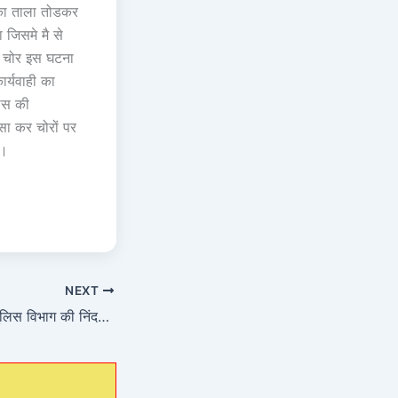
र का ताला तोडकर
 जिसमे मै से
ए चोर इस घटना
ार्यवाही का
िस की
ासा कर चोरों पर
े।
NEXT
पत्रकार उत्पीड़न, एवं पुलिस विभाग की निंदनीय कार्यशैली से आक्रोशित पत्रकार बंधुओं ने सम्मिलित रूप से दिया एस पी महोदया सुधा सिंह को ज्ञापन