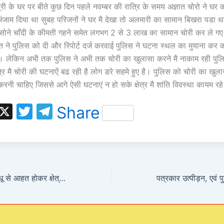
्री के घर पर बीते कुछ दिन पहले नवम्बर की रात्रि के समय अज्ञात चोरो ने घ
जाम दिया था सुबह परिजनों ने घर मै देखा तो अलमारी का सामान बिखरा पडा था
े चाँदी के कीमती गहने समेत लगभग 2 से 3 लाख का सामान चोरी कर ले ग
त ने पुलिस को दी और रिपोर्ट दर्ज करवाई पुलिस ने घटना स्थल का मुयाना कर क
। लेकिन अभी तक पुलिस ने अभी तक चोरी का खुलासा करने मै नाकाम रही पुल
ेत्र मै चोरी की घटनाऐं बढ रही है लोग डरे सहमे हुए है। पुलिस को चोरी का खुल
 करनी चाहिए जिससे आगे ऐसी घटनाएं न हो सके क्षेत्र मै शांति विवस्था कायम रह
W
X
T
T
Share
h
w
el
t
itt
e
s
er
gr
A
a
पीड़िता सास ने पुत्र वधू से आहत होकर क्षेत्राधिकारी कुलपहाड़ को दी तहरीर
p
m
p