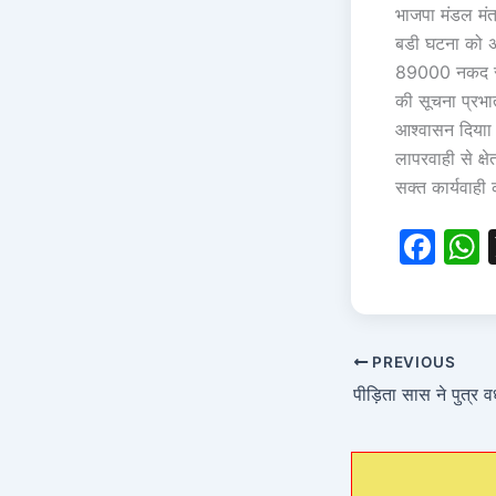
भाजपा मंडल मंत
बडी घटना को अं
89000 नकद सोन
की सूचना प्रभा
आश्वासन दियाा
लापरवाही से क्ष
सक्त कार्यवाही
F
a
c
a
e
PREVIOUS
b
o
o
k