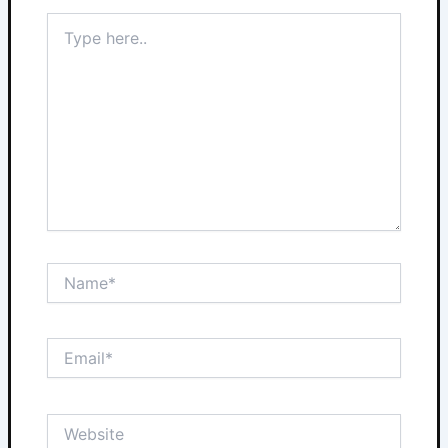
Type
here..
Name*
Email*
Website