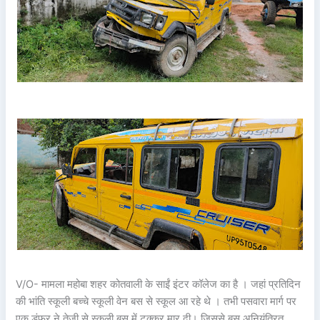
V/O- मामला महोबा शहर कोतवाली के साईं इंटर कॉलेज का है । जहां प्रतिदिन
की भांति स्कूली बच्चे स्कूली वेन बस से स्कूल आ रहे थे । तभी पसवारा मार्ग पर
एक डंफर ने तेजी से स्कूली बस में टक्कर मार दी। जिससे बस अनियंत्रित