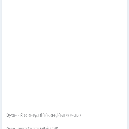
Byte- नरेंद्र राजपूत (चिकित्सक,जिला अस्पताल)
Byte- रामप्रवेश राय (सीओ सिटी)