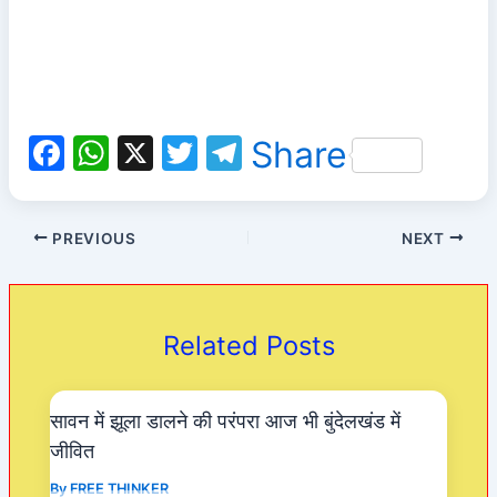
F
W
X
T
T
Share
a
h
w
el
c
at
itt
e
PREVIOUS
NEXT
e
s
er
gr
b
A
a
o
p
m
Related Posts
o
p
k
सावन में झूला डालने की परंपरा आज भी बुंदेलखंड में
जीवित
By
FREE THINKER