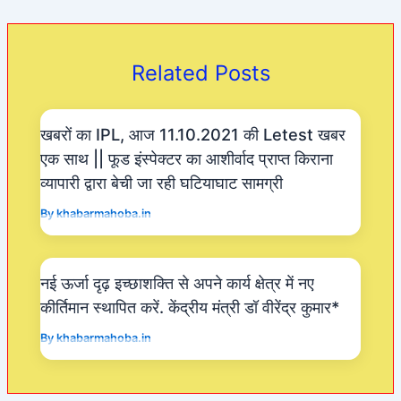
e
s
er
gr
b
A
a
o
p
m
Related Posts
o
p
k
खबरों का IPL, आज 11.10.2021 की Letest खबर
एक साथ || फूड इंस्पेक्टर का आशीर्वाद प्राप्त किराना
व्यापारी द्वारा बेची जा रही घटियाघाट सामग्री
By
khabarmahoba.in
नई ऊर्जा दृढ़ इच्छाशक्ति से अपने कार्य क्षेत्र में नए
कीर्तिमान स्थापित करें. केंद्रीय मंत्री डॉ वीरेंद्र कुमार*
By
khabarmahoba.in