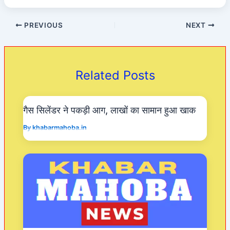
a
h
w
el
c
at
itt
e
PREVIOUS
NEXT
e
s
er
gr
b
A
a
o
p
m
Related Posts
o
p
k
गैस सिलेंडर ने पकड़ी आग, लाखों का सामान हुआ खाक
By
khabarmahoba.in